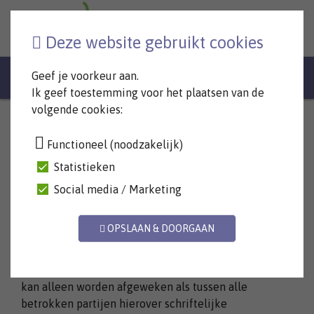
06-2555 1888
Deze website gebruikt cookies
06-2555 1888
Geef je voorkeur aan.
Ik geef toestemming voor het plaatsen van de
volgende cookies:
Algemene Voorwaarden
Functioneel (noodzakelijk)
Artikel 1. Algemeen
Statistieken
Social media / Marketing
1. Deze algemene voorwaarden zijn van toepassing
op alle overeenkomsten en behandelingen van
OPSLAAN & DOORGAAN
praktijk Heuveling.
2. Van de bepalingen in deze algemene voorwaarden
kan alleen worden afgeweken als tussen alle
betrokken partijen hierover schriftelijke